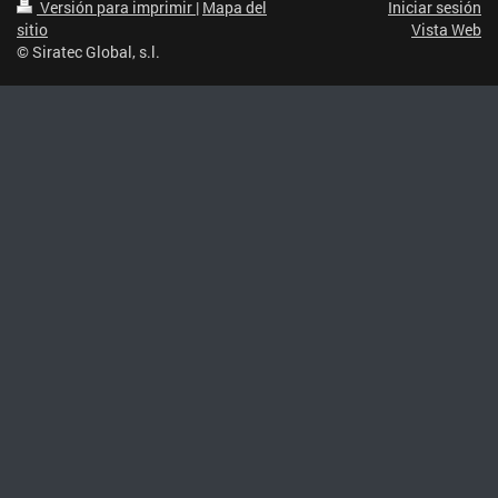
Versión para imprimir
|
Mapa del
Iniciar sesión
sitio
Vista Web
© Siratec Global, s.l.